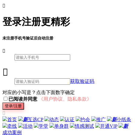

登录注册更精彩
未注册手机号验证后自动注册


获取验证码
对应的小写是？点击下面数字确定
已阅读并同意
《用户协议、隐私条款》
登录/注册

首页
新
互选CP
动态
认证
约会
推广
新
小纸条
牵线
活动
学堂
单身群
情感测试
开通VIP
新
成功案例