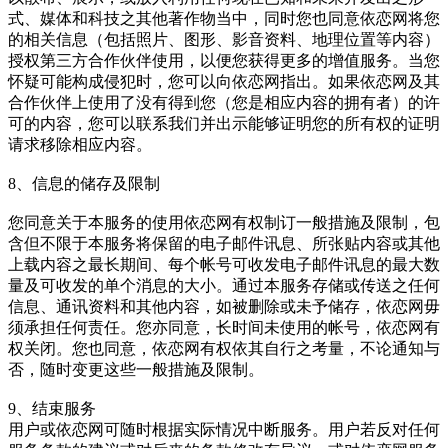
式、媒体和科技之其他著作物当中，同时您也同意依恋网将您
的相关信息（包括照片、图形、影音资料、地理位置等内容）
授权第三方合作伙伴使用，以便您获得更多的增值服务。当您
怀疑可能构成侵犯时，您可以向依恋网指出。如果依恋网及其
合作伙伴上使用了没有得到您（您是相应内容的拥有者）的许
可的内容，您可以联系我们并出示能够证明您的所有权的证明
请求移除相应内容。
8、信息的储存及限制
您同意关于本服务的使用依恋网有权制订一般措施及限制，包
含但不限于本服务将保留的电子邮件讯息、所张贴内容或其他
上载内容之最长期间、每个帐号可收发电子邮件讯息的最大数
量及可收发的单个消息的大小。通过本服务存储或传送之任何
信息、通讯资料和其他内容，如被删除或未予储存，依恋网毋
须承担任何责任。您亦同意，长时间未使用的帐号，依恋网有
权关闭。您也同意，依恋网有权依其自行之考量，不论通知与
否，随时变更这些一般措施及限制。
9、结束服务
用户或依恋网可随时根据实际情况中断服务。用户若反对任何